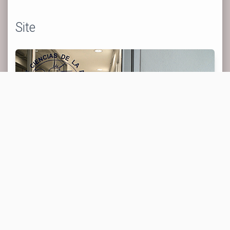
Site
Clústeres